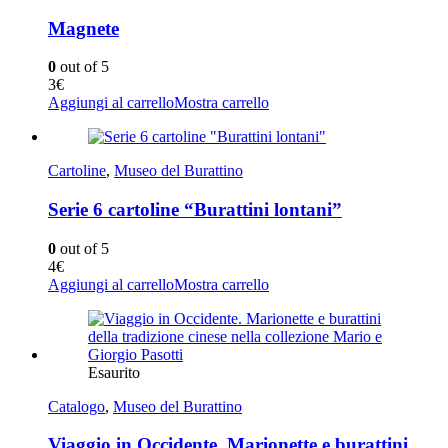
Magnete
0
out of 5
3
€
Aggiungi al carrello
Mostra carrello
Cartoline
,
Museo del Burattino
Serie 6 cartoline “Burattini lontani”
0
out of 5
4
€
Aggiungi al carrello
Mostra carrello
Esaurito
Catalogo
,
Museo del Burattino
Viaggio in Occidente. Marionette e burattini