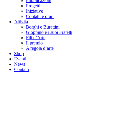
Pubblicazioni
Progetti
Iniziative
Contatti e orari
Attività
Borghi e Burattini
Gioppino e i suoi Fratelli
Fili d’Arte
Il premio
A regola d’arte
Shop
Eventi
News
Contatti