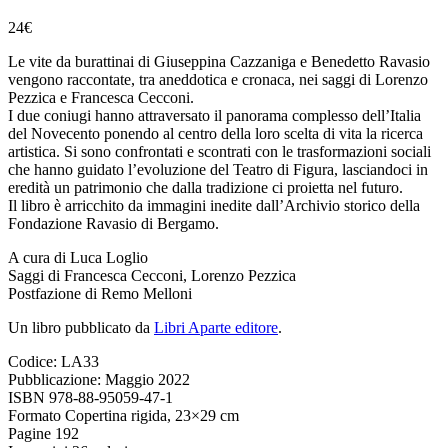
24
€
Le vite da burattinai di Giuseppina Cazzaniga e Benedetto Ravasio
vengono raccontate, tra aneddotica e cronaca, nei saggi di Lorenzo
Pezzica e Francesca Cecconi.
I due coniugi hanno attraversato il panorama complesso dell’Italia
del Novecento ponendo al centro della loro scelta di vita la ricerca
artistica. Si sono confrontati e scontrati con le trasformazioni sociali
che hanno guidato l’evoluzione del Teatro di Figura, lasciandoci in
eredità un patrimonio che dalla tradizione ci proietta nel futuro.
Il libro è arricchito da immagini inedite dall’Archivio storico della
Fondazione Ravasio di Bergamo.
A cura di Luca Loglio
Saggi di Francesca Cecconi, Lorenzo Pezzica
Postfazione di Remo Melloni
Un libro pubblicato da
Libri Aparte editore
.
Codice: LA33
Pubblicazione: Maggio 2022
ISBN 978-88-95059-47-1
Formato Copertina rigida, 23×29 cm
Pagine 192