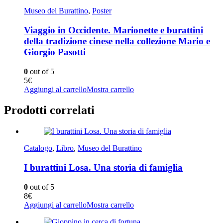
Museo del Burattino
,
Poster
Viaggio in Occidente. Marionette e burattini
della tradizione cinese nella collezione Mario e
Giorgio Pasotti
0
out of 5
5
€
Aggiungi al carrello
Mostra carrello
Prodotti correlati
Catalogo
,
Libro
,
Museo del Burattino
I burattini Losa. Una storia di famiglia
0
out of 5
8
€
Aggiungi al carrello
Mostra carrello