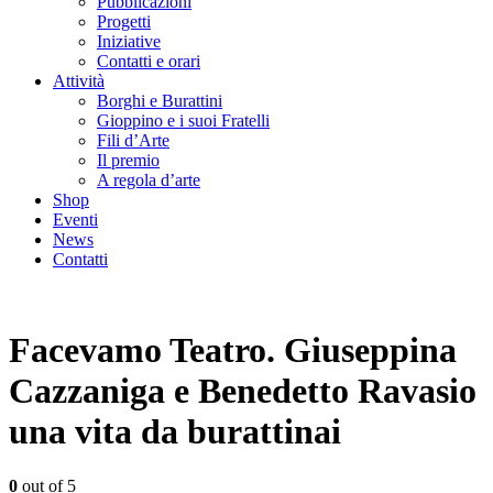
Pubblicazioni
Progetti
Iniziative
Contatti e orari
Attività
Borghi e Burattini
Gioppino e i suoi Fratelli
Fili d’Arte
Il premio
A regola d’arte
Shop
Eventi
News
Contatti
Facevamo Teatro. Giuseppina
Cazzaniga e Benedetto Ravasio
una vita da burattinai
0
out of 5