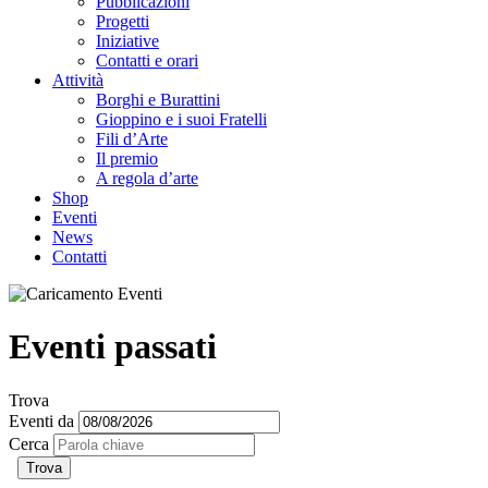
Pubblicazioni
Progetti
Iniziative
Contatti e orari
Attività
Borghi e Burattini
Gioppino e i suoi Fratelli
Fili d’Arte
Il premio
A regola d’arte
Shop
Eventi
News
Contatti
Eventi passati
Trova
Eventi da
Cerca