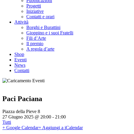
Pubblicazioni
Progetti
Iniziative
Contatti e orari
Attività
Borghi e Burattini
Gioppino e i suoi Fratelli
Fili d’Arte
Il premio
A regola d’arte
Shop
Eventi
News
Contatti
Paci Paciana
Piazza della Pieve 8
27 Giugno 2025 @ 20:00
-
21:00
Tutti
+ Google Calendar
+ Aggiungi a iCalendar