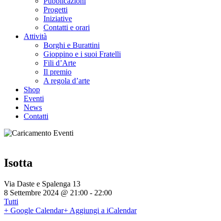
Pubblicazioni
Progetti
Iniziative
Contatti e orari
Attività
Borghi e Burattini
Gioppino e i suoi Fratelli
Fili d’Arte
Il premio
A regola d’arte
Shop
Eventi
News
Contatti
Isotta
Via Daste e Spalenga 13
8 Settembre 2024 @ 21:00
-
22:00
Tutti
+ Google Calendar
+ Aggiungi a iCalendar