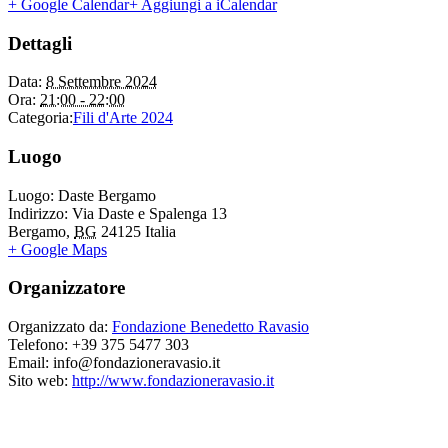
+ Google Calendar
+ Aggiungi a iCalendar
Dettagli
Data:
8 Settembre 2024
Ora:
21:00 - 22:00
Categoria:
Fili d'Arte 2024
Luogo
Luogo:
Daste Bergamo
Indirizzo:
Via Daste e Spalenga 13
Bergamo
,
BG
24125
Italia
+ Google Maps
Organizzatore
Organizzato da:
Fondazione Benedetto Ravasio
Telefono:
+39 375 5477 303
Email:
info@fondazioneravasio.it
Sito web:
http://www.fondazioneravasio.it