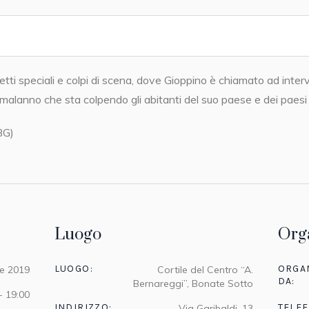
etti speciali e colpi di scena, dove Gioppino è chiamato ad inter
 malanno che sta colpendo gli abitanti del suo paese e dei paesi v
BG)
Luogo
Org
LUOGO:
ORGA
e 2019
Cortile del Centro “A.
DA:
Bernareggi”, Bonate Sotto
- 19:00
INDIRIZZO:
TELE
Via Garibaldi, 13