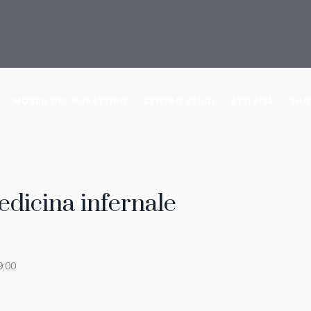
MUSEO DEL BURATTINO
CENTRO STUDI
ATTIVITÀ
SHO
edicina infernale
9:00