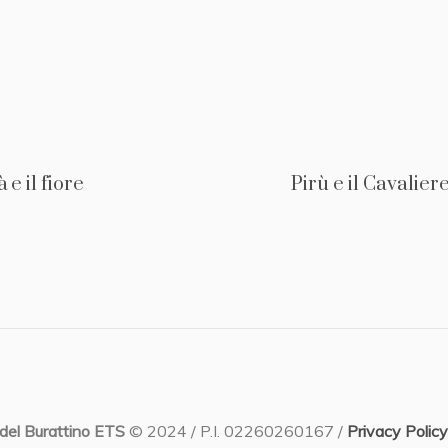
à e il fiore
Pirù e il Cavalie
del Burattino ETS
© 2024 / P.I. 02260260167 /
Privacy Policy