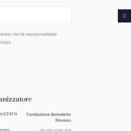
venire con la sua proverbiale
icini.
anizzatore
NIZZATO
Fondazione Benedetto
Ravasio
FONO:
+39 375 5477 303