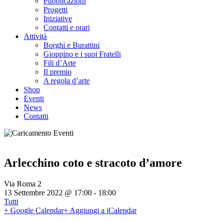
Pubblicazioni
Progetti
Iniziative
Contatti e orari
Attività
Borghi e Burattini
Gioppino e i suoi Fratelli
Fili d’Arte
Il premio
A regola d’arte
Shop
Eventi
News
Contatti
Arlecchino coto e stracoto d’amore
Via Roma 2
13 Settembre 2022 @ 17:00
-
18:00
Tutti
+ Google Calendar
+ Aggiungi a iCalendar