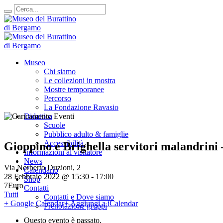
Museo
Chi siamo
Le collezioni in mostra
Mostre temporanee
Percorso
La Fondazione Ravasio
Didattica
Scuole
Pubblico adulto & famiglie
Accessibilità
Gioppino e Brighella servitori malandrini –
Informazioni al visitatore
News
Via Norberto Duzioni, 2
Calendario
28 Febbraio 2022 @ 15:30
-
17:00
Shop
7Euro
Contatti
Tutti
Contatti e Dove siamo
+ Google Calendar
+ Aggiungi a iCalendar
Prenotazione gruppi
Questo evento è passato.