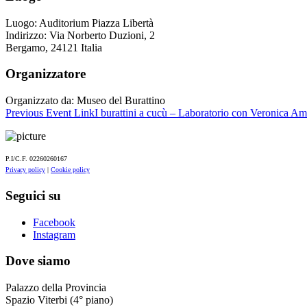
Luogo:
Auditorium Piazza Libertà
Indirizzo:
Via Norberto Duzioni, 2
Bergamo
,
24121
Italia
Organizzatore
Organizzato da:
Museo del Burattino
Previous
Event
Link
I burattini a cucù – Laboratorio con Veronica Am
P.I/C.F. 02260260167
Privacy policy
|
Cookie policy
Seguici su
Facebook
Instagram
Dove siamo
Palazzo della Provincia
Spazio Viterbi (4° piano)