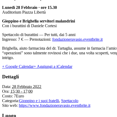
Lunedì 28 Febbraio · ore 15.30
Auditorium Piazza Libertà
Gioppino e Brighella servitori malandrini
Con i burattini di Daniele Cortesi
Spettacolo di burattini — Per tutti, dai 5 anni
Ingresso: 7 € — Prenotazioni:
fondazioneravasio.eventbrite.it
Brighella, aiuto farmacista del dr. Tartaglia, assume in farmacia l’ami
“operazioni” sono talmente rovinosi che i due, una volta scoperti, ven
intrigo.
+ Google Calendar
+ Aggiungi a iCalendar
Dettagli
Data:
28 Febbraio 2022
Ora:
15:30 - 17:00
Costo:
7Euro
Categoria:
Gioppino e i suoi fratelli
,
Spettacolo
Sito web:
https://www.fondazioneravasio.eventbrite.it
Luogo