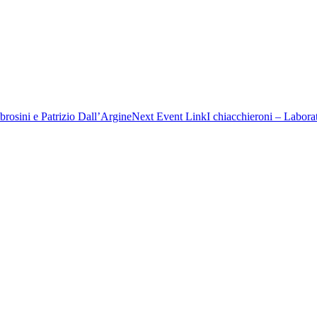
brosini e Patrizio Dall’Argine
Next
Event
Link
I chiacchieroni – Labor